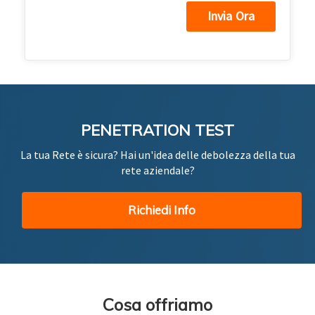
PENETRATION TEST
La tua Rete è sicura? Hai un'idea delle debolezza della tua
rete aziendale?
Richiedi Info
Configurazione di una rete
Cosa offriamo
tradizionale con cavi in rame