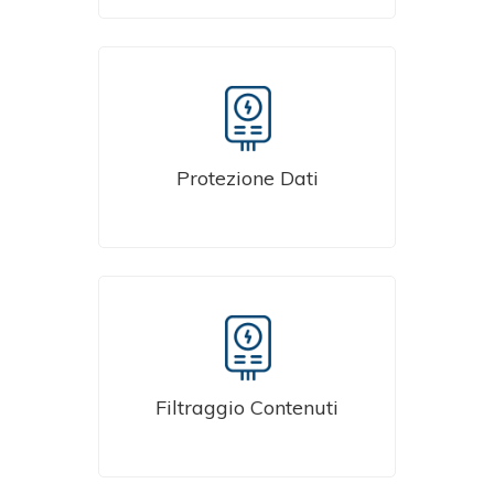
Non tutti i siti possono e
Protezione Dati
devono essere visitati.
Filtraggio Contenuti