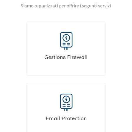
Siamo organizzati per offrire i segunti servizi
Protezione efficace per
evitare di essere vittima di
Gestione Firewall
phising o furto di dati
Proteggiamo i tuoi dati da
Email Protection
attacchi esterni